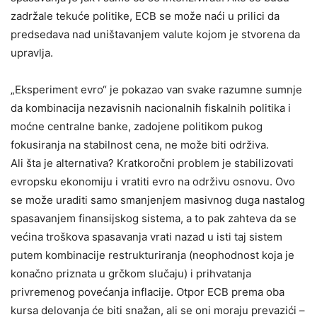
zadržale tekuće politike, ECB se može naći u prilici da
predsedava nad uništavanjem valute kojom je stvorena da
upravlja.
„Eksperiment evro“ je pokazao van svake razumne sumnje
da kombinacija nezavisnih nacionalnih fiskalnih politika i
moćne centralne banke, zadojene politikom pukog
fokusiranja na stabilnost cena, ne može biti održiva.
Ali šta je alternativa? Kratkoročni problem je stabilizovati
evropsku ekonomiju i vratiti evro na održivu osnovu. Ovo
se može uraditi samo smanjenjem masivnog duga nastalog
spasavanjem finansijskog sistema, a to pak zahteva da se
većina troškova spasavanja vrati nazad u isti taj sistem
putem kombinacije restrukturiranja (neophodnost koja je
konačno priznata u grčkom slučaju) i prihvatanja
privremenog povećanja inflacije. Otpor ECB prema oba
kursa delovanja će biti snažan, ali se oni moraju prevazići –