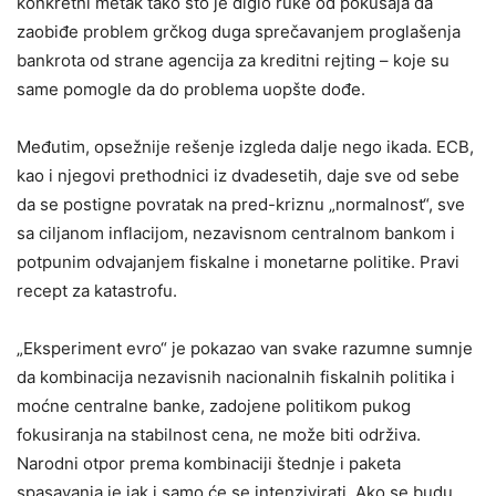
konkretni metak tako što je diglo ruke od pokušaja da
zaobiđe problem grčkog duga sprečavanjem proglašenja
bankrota od strane agencija za kreditni rejting – koje su
same pomogle da do problema uopšte dođe.
Međutim, opsežnije rešenje izgleda dalje nego ikada. ECB,
kao i njegovi prethodnici iz dvadesetih, daje sve od sebe
da se postigne povratak na pred-kriznu „normalnost“, sve
sa ciljanom inflacijom, nezavisnom centralnom bankom i
potpunim odvajanjem fiskalne i monetarne politike. Pravi
recept za katastrofu.
„Eksperiment evro“ je pokazao van svake razumne sumnje
da kombinacija nezavisnih nacionalnih fiskalnih politika i
moćne centralne banke, zadojene politikom pukog
fokusiranja na stabilnost cena, ne može biti održiva.
Narodni otpor prema kombinaciji štednje i paketa
spasavanja je jak i samo će se intenzivirati. Ako se budu