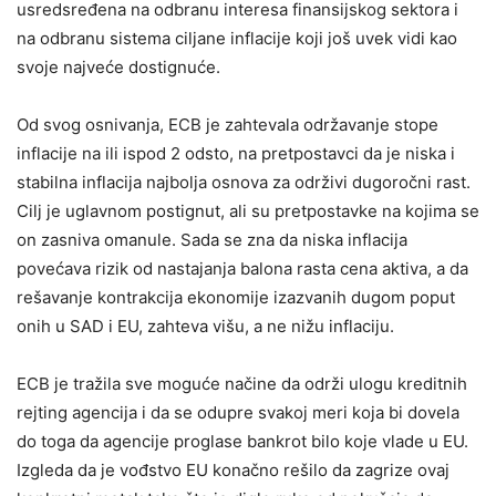
usredsređena na odbranu interesa finansijskog sektora i
na odbranu sistema ciljane inflacije koji još uvek vidi kao
svoje najveće dostignuće.
Od svog osnivanja, ECB je zahtevala održavanje stope
inflacije na ili ispod 2 odsto, na pretpostavci da je niska i
stabilna inflacija najbolja osnova za održivi dugoročni rast.
Cilj je uglavnom postignut, ali su pretpostavke na kojima se
on zasniva omanule. Sada se zna da niska inflacija
povećava rizik od nastajanja balona rasta cena aktiva, a da
rešavanje kontrakcija ekonomije izazvanih dugom poput
onih u SAD i EU, zahteva višu, a ne nižu inflaciju.
ECB je tražila sve moguće načine da održi ulogu kreditnih
rejting agencija i da se odupre svakoj meri koja bi dovela
do toga da agencije proglase bankrot bilo koje vlade u EU.
Izgleda da je vođstvo EU konačno rešilo da zagrize ovaj