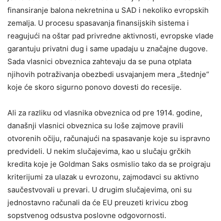
finansiranje balona nekretnina u SAD i nekoliko evropskih
zemalja. U procesu spasavanja finansijskih sistema i
reagujući na oštar pad privredne aktivnosti, evropske vlade
garantuju privatni dug i same upadaju u značajne dugove.
Sada vlasnici obveznica zahtevaju da se puna otplata
njihovih potraživanja obezbedi usvajanjem mera „štednje“
koje će skoro sigurno ponovo dovesti do recesije.
Ali za razliku od vlasnika obveznica od pre 1914. godine,
današnji vlasnici obveznica su loše zajmove pravili
otvorenih očiju, računajući na spasavanje koje su ispravno
predvideli. U nekim slučajevima, kao u slučaju grčkih
kredita koje je Goldman Saks osmislio tako da se proigraju
kriterijumi za ulazak u evrozonu, zajmodavci su aktivno
saučestvovali u prevari. U drugim slučajevima, oni su
jednostavno računali da će EU preuzeti krivicu zbog
sopstvenog odsustva poslovne odgovornosti.