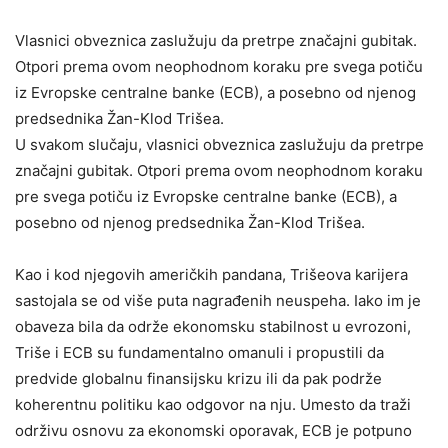
Vlasnici obveznica zaslužuju da pretrpe značajni gubitak.
Otpori prema ovom neophodnom koraku pre svega potiču
iz Evropske centralne banke (ECB), a posebno od njenog
predsednika Žan-Klod Trišea.
U svakom slučaju, vlasnici obveznica zaslužuju da pretrpe
značajni gubitak. Otpori prema ovom neophodnom koraku
pre svega potiču iz Evropske centralne banke (ECB), a
posebno od njenog predsednika Žan-Klod Trišea.
Kao i kod njegovih američkih pandana, Trišeova karijera
sastojala se od više puta nagrađenih neuspeha. Iako im je
obaveza bila da održe ekonomsku stabilnost u evrozoni,
Triše i ECB su fundamentalno omanuli i propustili da
predvide globalnu finansijsku krizu ili da pak podrže
koherentnu politiku kao odgovor na nju. Umesto da traži
održivu osnovu za ekonomski oporavak, ECB je potpuno