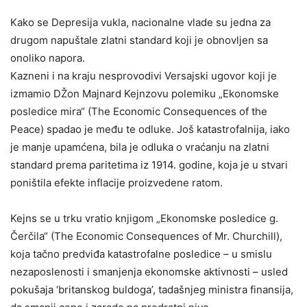
Kako se Depresija vukla, nacionalne vlade su jedna za
drugom napuštale zlatni standard koji je obnovljen sa
onoliko napora.
Kazneni i na kraju nesprovodivi Versajski ugovor koji je
izmamio DŽon Majnard Kejnzovu polemiku „Ekonomske
posledice mira“ (The Economic Consequences of the
Peace) spadao je među te odluke. Još katastrofalnija, iako
je manje upamćena, bila je odluka o vraćanju na zlatni
standard prema paritetima iz 1914. godine, koja je u stvari
poništila efekte inflacije proizvedene ratom.
Kejns se u trku vratio knjigom „Ekonomske posledice g.
Čerčila“ (The Economic Consequences of Mr. Churchill),
koja tačno predviđa katastrofalne posledice – u smislu
nezaposlenosti i smanjenja ekonomske aktivnosti – usled
pokušaja ‘britanskog buldoga’, tadašnjeg ministra finansija,