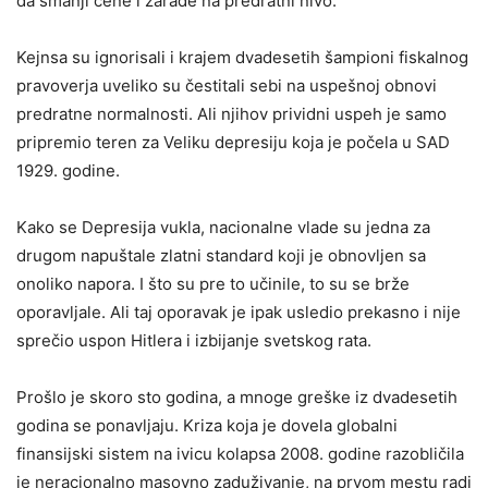
da smanji cene i zarade na predratni nivo.
Kejnsa su ignorisali i krajem dvadesetih šampioni fiskalnog
pravoverja uveliko su čestitali sebi na uspešnoj obnovi
predratne normalnosti. Ali njihov prividni uspeh je samo
pripremio teren za Veliku depresiju koja je počela u SAD
1929. godine.
Kako se Depresija vukla, nacionalne vlade su jedna za
drugom napuštale zlatni standard koji je obnovljen sa
onoliko napora. I što su pre to učinile, to su se brže
oporavljale. Ali taj oporavak je ipak usledio prekasno i nije
sprečio uspon Hitlera i izbijanje svetskog rata.
Prošlo je skoro sto godina, a mnoge greške iz dvadesetih
godina se ponavljaju. Kriza koja je dovela globalni
finansijski sistem na ivicu kolapsa 2008. godine razobličila
je neracionalno masovno zaduživanje, na prvom mestu radi