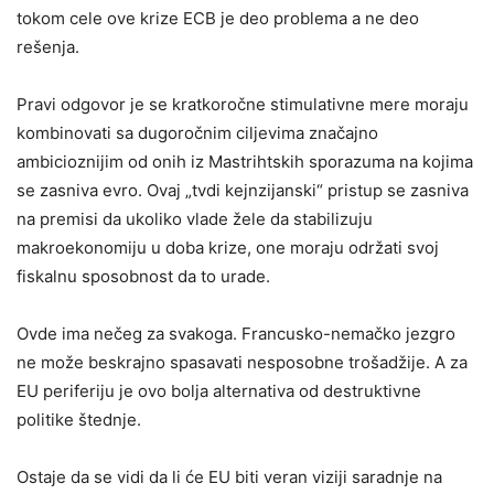
tokom cele ove krize ECB je deo problema a ne deo
rešenja.
Pravi odgovor je se kratkoročne stimulativne mere moraju
kombinovati sa dugoročnim ciljevima značajno
ambicioznijim od onih iz Mastrihtskih sporazuma na kojima
se zasniva evro. Ovaj „tvdi kejnzijanski“ pristup se zasniva
na premisi da ukoliko vlade žele da stabilizuju
makroekonomiju u doba krize, one moraju održati svoj
fiskalnu sposobnost da to urade.
Ovde ima nečeg za svakoga. Francusko-nemačko jezgro
ne može beskrajno spasavati nesposobne trošadžije. A za
EU periferiju je ovo bolja alternativa od destruktivne
politike štednje.
Ostaje da se vidi da li će EU biti veran viziji saradnje na