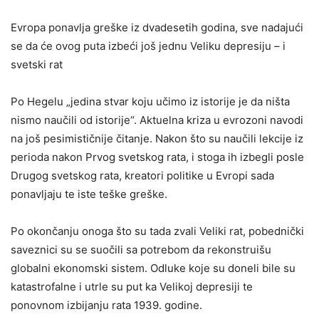
Evropa ponavlja greške iz dvadesetih godina, sve nadajući
se da će ovog puta izbeći još jednu Veliku depresiju – i
svetski rat
Po Hegelu „jedina stvar koju učimo iz istorije je da ništa
nismo naučili od istorije“. Aktuelna kriza u evrozoni navodi
na još pesimističnije čitanje. Nakon što su naučili lekcije iz
perioda nakon Prvog svetskog rata, i stoga ih izbegli posle
Drugog svetskog rata, kreatori politike u Evropi sada
ponavljaju te iste teške greške.
Po okončanju onoga što su tada zvali Veliki rat, pobednički
saveznici su se suočili sa potrebom da rekonstruišu
globalni ekonomski sistem. Odluke koje su doneli bile su
katastrofalne i utrle su put ka Velikoj depresiji te
ponovnom izbijanju rata 1939. godine.