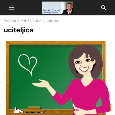
Početna
УЧИТЕЉИЦА
uciteljica
uciteljica