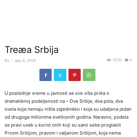
Treæa Srbija
2020
0
By
-
дец 5, 2005
U poslednje vreme u javnosti se sve više prièa o
dramatiènoj podeljenosti na – Dve Srbije, dva pola, dva
sveta koja nemaju ništa zajednièko i koja su udaljena jedan
od drugoga milionima svetlosnih godina. Naravno, podela
se pravi uvek u korist onih koji su sami sebe proglasili
Prvom Srbijom, pravom i valjanom Srbijom, koja nema