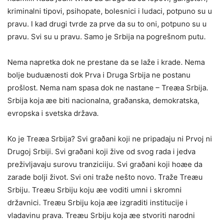
kriminalni tipovi, psihopate, bolesnici i ludaci, potpuno su u
pravu. I kad drugi tvrde za prve da su to oni, potpuno su u
pravu. Svi su u pravu. Samo je Srbija na pogrešnom putu.
Nema napretka dok ne prestane da se laže i krade. Nema
bolje buduænosti dok Prva i Druga Srbija ne postanu
prošlost. Nema nam spasa dok ne nastane – Treæa Srbija.
Srbija koja æe biti nacionalna, graðanska, demokratska,
evropska i svetska država.
Ko je Treæa Srbija? Svi graðani koji ne pripadaju ni Prvoj ni
Drugoj Srbiji. Svi graðani koji žive od svog rada i jedva
preživljavaju surovu tranziciiju. Svi graðani koji hoæe da
zarade bolji život. Svi oni traže nešto novo. Traže Treæu
Srbiju. Treæu Srbiju koju æe voditi umni i skromni
državnici. Treæu Srbiju koja æe izgraditi institucije i
vladavinu prava. Treæu Srbiju koja æe stvoriti narodni