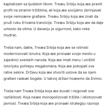
kapitalizam sa ljudskim likom. Treæu Srbiju koja æe praviti
profit na stranim tržištima, ali koja æe socijalno zbrinjavati
svoje nemoæne graðane. Treæu Srbiju koja æe znati da
pruži ruku žrtvama tranzicije. Treæu Srbiju koja æe da daje
umesto da otima. U davanju je sigurnost, kako reèe
mudrac.
Treba nam, dakle, Treæa Srbija koja æe se istinski
modernizovati iznutra. Koja æe pronaæi svoje mesto u
zajednici svetskih naroda. Koja æe imati meru i uništiti
istorijsku pohlepu megalomana. Koja æe pokopati sve
ratne sekire. Državu koja æe stvoriti uslove da se njeni
graðani radeæi bogate. U takvoj državi hoæemo da živimo.
Treba nam Treæa Srbija koja æe èuvati i negovati sve
razlièitosti. Koja neæe monopolizovati tržište i idiotozovati
javnost. Treæa Srbija koja æe pronaæi strategiju razvoja