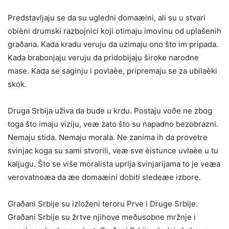
Predstavljaju se da su ugledni domaæini, ali su u stvari
obièni drumski razbojnici koji otimaju imovinu od uplašenih
graðana. Kada kradu veruju da uzimaju ono što im pripada.
Kada brabonjaju veruju da pridobijaju široke narodne
mase. Kada se saginju i povlaèe, pripremaju se za ubilaèki
skok.
Druga Srbija uživa da bude u krdu. Postaju voðe ne zbog
toga što imaju viziju, veæ zato što su napadno bezobrazni.
Nemaju stida. Nemaju morala. Ne zanima ih da provetre
svinjac koga su sami stvorili, veæ sve èistunce uvlaèe u tu
kaljugu. Što se više moralista uprlja svinjarijama to je veæa
verovatnoæa da æe domaæini dobiti sledeæe izbore.
Graðani Srbije su izloženi teroru Prve i Druge Srbije.
Graðani Srbije su žrtve njihove meðusobne mržnje i