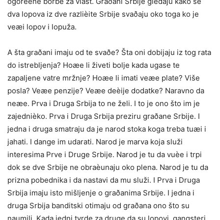
ogorèene borbe za vlast. Graðani Srbije gledaju kako se
dva lopova iz dve razlièite Srbije svaðaju oko toga ko je
veæi lopov i lopuža.
A šta graðani imaju od te svaðe? Šta oni dobijaju iz tog rata
do istrebljenja? Hoæe li živeti bolje kada ugase te
zapaljene vatre mržnje? Hoæe li imati veæe plate? Više
posla? Veæe penzije? Veæe deèije dodatke? Naravno da
neæe. Prva i Druga Srbija to ne želi. I to je ono što im je
zajednièko. Prva i Druga Srbija preziru graðane Srbije. I
jedna i druga smatraju da je narod stoka koga treba tuæi i
jahati. I dange im udarati. Narod je marva koja služi
interesima Prve i Druge Srbije. Narod je tu da vuèe i trpi
dok se dve Srbije ne obraèunaju oko plena. Narod je tu da
prizna pobednika i da nastavi da mu služi. I Prva i Druga
Srbija imaju isto mišljenje o graðanima Srbije. I jedna i
druga Srbija banditski otimaju od graðana ono što su
naumili. Kada jedni tvrde za druge da su lopovi, gangsteri,