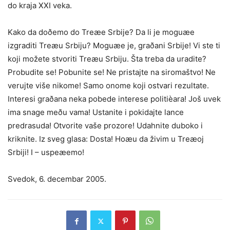
do kraja XXI veka.
Kako da doðemo do Treæe Srbije? Da li je moguæe
izgraditi Treæu Srbiju? Moguæe je, graðani Srbije! Vi ste ti
koji možete stvoriti Treæu Srbiju. Šta treba da uradite?
Probudite se! Pobunite se! Ne pristajte na siromaštvo! Ne
verujte više nikome! Samo onome koji ostvari rezultate.
Interesi graðana neka pobede interese politièara! Još uvek
ima snage meðu vama! Ustanite i pokidajte lance
predrasuda! Otvorite vaše prozore! Udahnite duboko i
kriknite. Iz sveg glasa: Dosta! Hoæu da živim u Treæoj
Srbiji! I – uspeæemo!
Svedok, 6. decembar 2005.