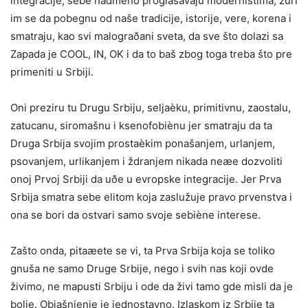
integracije, sebe nadmeno proglašavaju modernistima, žuri
im se da pobegnu od naše tradicije, istorije, vere, korena i
smatraju, kao svi malograðani sveta, da sve što dolazi sa
Zapada je COOL, IN, OK i da to baš zbog toga treba što pre
primeniti u Srbiji.
Oni preziru tu Drugu Srbiju, seljaèku, primitivnu, zaostalu,
zatucanu, siromašnu i ksenofobiènu jer smatraju da ta
Druga Srbija svojim prostaèkim ponašanjem, urlanjem,
psovanjem, urlikanjem i ždranjem nikada neæe dozvoliti
onoj Prvoj Srbiji da uðe u evropske integracije. Jer Prva
Srbija smatra sebe elitom koja zaslužuje pravo prvenstva i
ona se bori da ostvari samo svoje sebiène interese.
Zašto onda, pitaæete se vi, ta Prva Srbija koja se toliko
gnuša ne samo Druge Srbije, nego i svih nas koji ovde
živimo, ne mapusti Srbiju i ode da živi tamo gde misli da je
bolje. Objašnjenje je jednostavno. Izlaskom iz Srbije ta