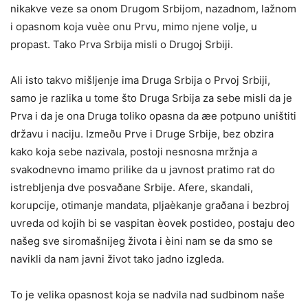
nikakve veze sa onom Drugom Srbijom, nazadnom, lažnom
i opasnom koja vuèe onu Prvu, mimo njene volje, u
propast. Tako Prva Srbija misli o Drugoj Srbiji.
Ali isto takvo mišljenje ima Druga Srbija o Prvoj Srbiji,
samo je razlika u tome što Druga Srbija za sebe misli da je
Prva i da je ona Druga toliko opasna da æe potpuno uništiti
državu i naciju. Izmeðu Prve i Druge Srbije, bez obzira
kako koja sebe nazivala, postoji nesnosna mržnja a
svakodnevno imamo prilike da u javnost pratimo rat do
istrebljenja dve posvaðane Srbije. Afere, skandali,
korupcije, otimanje mandata, pljaèkanje graðana i bezbroj
uvreda od kojih bi se vaspitan èovek postideo, postaju deo
našeg sve siromašnijeg života i èini nam se da smo se
navikli da nam javni život tako jadno izgleda.
To je velika opasnost koja se nadvila nad sudbinom naše