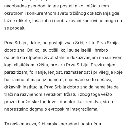
nadobudna pseudoelita æe postati niko i ništa u tom
okrutnom i konkurentnom svetu tržišnog dokazivanja gde
lažne etikete, loša roba i neobrazovani kadrovi ne mogu da
se prodaju.
Prva Srbija , dakle, ne postoji izvan Srbije. I to Prva Srbija
dobro zna. Oni koji su otišli, koji su se iselili i hrabro
odluèili da otpoènu život stalnim dokazivanjem na surovom
kapitalistièkom tržištu, preziru Prvu Srbiju. Preziru njen
parazitizam, foliranje, lenjost, razmaženost i privilegije koje
besramno otimaju uz pomoæ, najèešæe se to dešava,
državnih institucija. Prva Srbija dobro zna da nema šta da
traži na razvijenom svetskom tržištu i zbog toga vešto
prazni budžetske fondove i donatorska sredstva, šireæi
neprestalno dogmu o evropskim integracijama.
Ta naša mucava, šibicarska, neradna i nestruèna