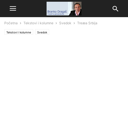
Početna
Tekstovi i kolumne
Svedok
Treæa Srbija
Tekstovi i kolumne
Svedok