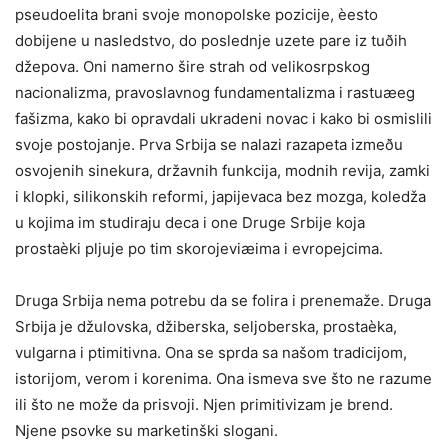
pseudoelita brani svoje monopolske pozicije, èesto
dobijene u nasledstvo, do poslednje uzete pare iz tuðih
džepova. Oni namerno šire strah od velikosrpskog
nacionalizma, pravoslavnog fundamentalizma i rastuæeg
fašizma, kako bi opravdali ukradeni novac i kako bi osmislili
svoje postojanje. Prva Srbija se nalazi razapeta izmeðu
osvojenih sinekura, državnih funkcija, modnih revija, zamki
i klopki, silikonskih reformi, japijevaca bez mozga, koledža
u kojima im studiraju deca i one Druge Srbije koja
prostaèki pljuje po tim skorojeviæima i evropejcima.
Druga Srbija nema potrebu da se folira i prenemaže. Druga
Srbija je džulovska, džiberska, seljoberska, prostaèka,
vulgarna i ptimitivna. Ona se sprda sa našom tradicijom,
istorijom, verom i korenima. Ona ismeva sve što ne razume
ili što ne može da prisvoji. Njen primitivizam je brend.
Njene psovke su marketinški slogani.