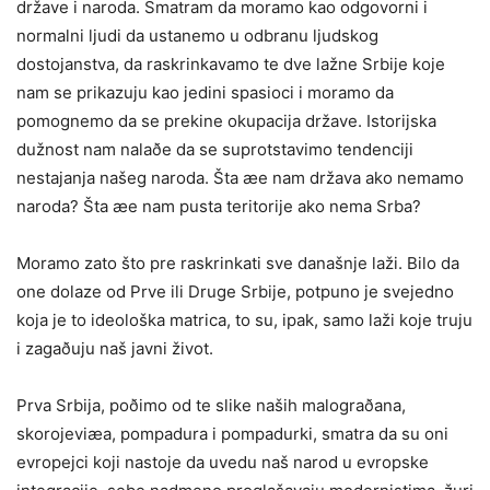
države i naroda. Smatram da moramo kao odgovorni i
normalni ljudi da ustanemo u odbranu ljudskog
dostojanstva, da raskrinkavamo te dve lažne Srbije koje
nam se prikazuju kao jedini spasioci i moramo da
pomognemo da se prekine okupacija države. Istorijska
dužnost nam nalaðe da se suprotstavimo tendenciji
nestajanja našeg naroda. Šta æe nam država ako nemamo
naroda? Šta æe nam pusta teritorije ako nema Srba?
Moramo zato što pre raskrinkati sve današnje laži. Bilo da
one dolaze od Prve ili Druge Srbije, potpuno je svejedno
koja je to ideološka matrica, to su, ipak, samo laži koje truju
i zagaðuju naš javni život.
Prva Srbija, poðimo od te slike naših malograðana,
skorojeviæa, pompadura i pompadurki, smatra da su oni
evropejci koji nastoje da uvedu naš narod u evropske