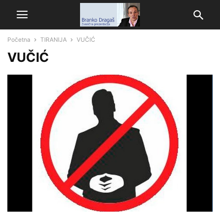
Početna
TIRANIJA
VUČIĆ
VUČIĆ