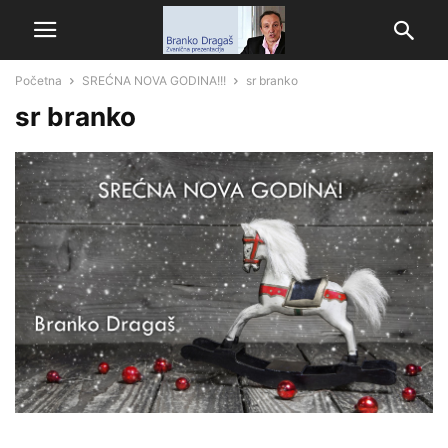
Početna
SREĆNA NOVA GODINA!!!
sr branko
sr branko