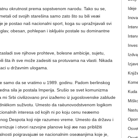
Ideje
vatnu okrutnost prema sopstvenom narodu. Tako su se,
metali od svojih starešina samo zato što su bili veæi
Inova
 je postao naš nacionalni sport, koga su upražnjavali svi
Interv
doglav, obesan, pohlepan i iskljuèiv postale su dominantne
Interv
Invest
zasladi sve njihove prohteve, bolesne ambicije, sujetu,
Izdva
pili šta ih sve može zadesiti sa protuvama na vlasti. Nikada
Izjav
pajaci u državnim ulogama.
Knjiž
Komen
o je samo da se vratimo u 1989. godinu. Padom berlinskog
jedna sila je postala Imperija. Srušio se svet komunizma
Kuda 
a mi Srbi civilizovano prvi izaðemo iz jugoslovenske zablude
Miško
ednièkom suživotu. Umesto da raèunovodstvenom logikom
Nastu
onalnih interesa od kojih ni po koju cenu neæemo
Opom
stiènog Despota koji nije razumeo vreme. Umesto da državu i
izuje i otvori razvojne planove koji æe nas približiti
Osvet
nosti poigravajuæi se nacionalnim oseæanjima koje je,
Osvrt