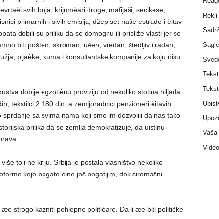
Reag
rtaèi svih boja, krijumèari droge, mafijaši, secikese,
Rekli
isnici primarnih i sivih emisija, džep set naše estrade i èitav
Sadrž
ata dobili su priliku da se domognu ili približe vlasti jer se
Sagle
amno biti pošten, skroman, uèen, vredan, štedljiv i radan,
oružja, pljaèke, kuma i konsultantske kompanije za koju nisu
Sved
Tekst
Tekst
stva dobije egzotiènu proviziju od nekoliko stotina hiljada
Ubist
n, tekstilci 2.180 din, a zemljoradnici penzioneri èitavih
o sprdanje sa svima nama koji smo im dozvolili da nas tako
Upozo
torijska prilika da se zemlja demokratizuje, da uistinu
Vaša
prava.
Video
iše to i ne kriju. Srbija je postala vlasništvo nekoliko
u reforme koje bogate èine još bogatijim, dok siromašni
æe strogo kazniti pohlepne politièare. Da li æe biti politièke