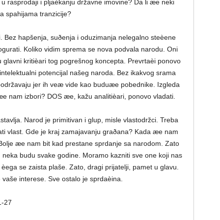
i u rasprodaji i pljaèkanju državne imovine? Da li æe neki
a spahijama tranzicije?
i. Bez hapšenja, suðenja i oduzimanja nelegalno steèene
urati. Koliko vidim sprema se nova podvala narodu. Oni
u glavni kritièari tog pogrešnog koncepta. Prevrtaèi ponovo
intelektualni potencijal našeg naroda. Bez ikakvog srama
podržavaju jer ih veæ vide kao buduæe pobednike. Izgleda
æe nam izbori? DOS æe, kažu analitièari, ponovo vladati.
stavlja. Narod je primitivan i glup, misle vlastodržci. Treba
vati vlast. Gde je kraj zamajavanju graðana? Kada æe nam
i. Bolje æe nam bit kad prestane sprdanje sa narodom. Zato
a, neka budu svake godine. Moramo kazniti sve one koji nas
 èega se zaista plaše. Zato, dragi prijatelji, pamet u glavu.
 vaše interese. Sve ostalo je sprdaèina.
1-27