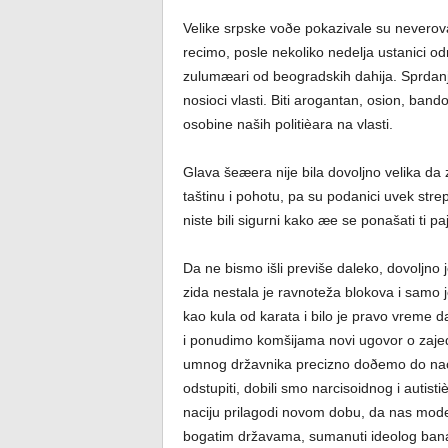
Velike srpske voðe pokazivale su nevero
recimo, posle nekoliko nedelja ustanici od
zulumæari od beogradskih dahija. Sprdanje
nosioci vlasti. Biti arogantan, osion, ban
osobine naših politièara na vlasti.
Glava šeæera nije bila dovoljno velika da 
taštinu i pohotu, pa su podanici uvek stre
niste bili sigurni kako æe se ponašati ti 
Da ne bismo išli previše daleko, dovoljn
zida nestala je ravnoteža blokova i samo 
kao kula od karata i bilo je pravo vreme d
i ponudimo komšijama novi ugovor o zaj
umnog državnika precizno doðemo do naci
odstupiti, dobili smo narcisoidnog i auti
naciju prilagodi novom dobu, da nas modern
bogatim državama, sumanuti ideolog banal