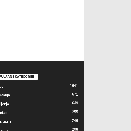
PULARNE KATEGORIJE
1641
ovi
671
vanja
649
ljenja
255
tari
246
izacija
208
jamo