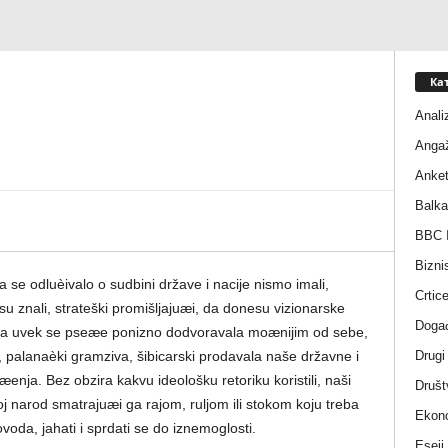
Ка
Anali
Anga
Anke
Balka
BBC I
Bizni
se odluèivalo o sudbini države i nacije nismo imali,
Crtic
su znali, strateški promišljajuæi, da donesu vizionarske
Događ
ta uvek se pseæe ponizno dodvoravala moænijim od sebe,
Drugi
je, palanaèki gramziva, šibicarski prodavala naše državne i
enja. Bez obzira kakvu ideološku retoriku koristili, naši
Društ
oj narod smatrajuæi ga rajom, ruljom ili stokom koju treba
Ekono
voda, jahati i sprdati se do iznemoglosti.
Eseji