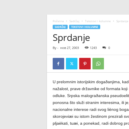
Početna
Sadržaj
Tekstovi i kolumne
Sprdanje
SADRŽAJ
TEKSTOVI I KOLUMNE
Sprdanje
By
-
нов 27, 2003
1243
0
U prelomnim istorijskim dogaðanjima, kada 
nažalost, prave državnike od formata koji 
odluke. Srpska malograðanska pseudoeli
ponosna što služi stranim interesima, ili 
nacionalne interese radi svog liènog bogaæ
skorojeviæi su istom žestinom prezirali sv
pljaèkati, tuæi, a ponekad, radi dobrog pro