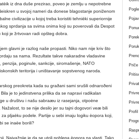
ratèik iz dna duše prezirao, poveo je zemlju u nepotrebne
Pogle
o. Neiskren u svojoj nameri da donese blagostanje poniženom
Pojav
e civilizacije u kojoj treba koristiti tehnièki superiornije
kog sprdanja sa svima onima koji su poverovali da Despot
Ponud
oji je žrtvovan radi opšteg dobra.
Porek
Poru
njem glavni je razlog naše propasti. Niko nam nije kriv što
Pren
i sprdaju sa nama. Rezultate takve nakaradne vladavine
ta, penzija, poginule, sankcije, siromašenje, NATO
Priče
iskonskih teritorija i uništavanje sopstvenog naroda.
Pritis
Privat
barskog preokreta kada su graðani sami srušili odnaroðeni
Privr
ila je to jedinstvena prilika da se napravi radikalan
age u društvu i našu sabraæu iz rasejanja, otpoène
Privre
ažalost, to se nije desilo jer su tajni dogovori veæ bili
Profi
e za pljaèku podele. Partije u sebi imaju logiku èopora koji,
Progr
i se inaèe borili?
Rasp
ji. Najvažnije je da se utoli pohlepa èopora na vlasti. Tako