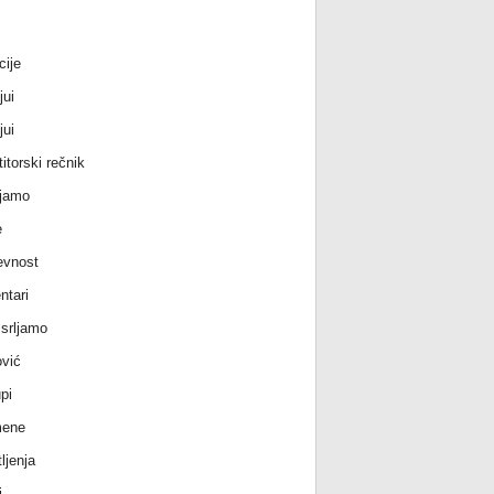
cije
jui
jui
itorski rečnik
jamo
e
evnost
tari
srljamo
vić
pi
ene
ljenja
i