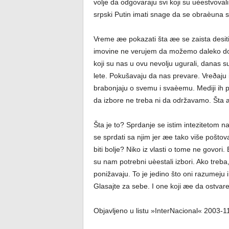
volje da odgovaraju svi koji su uèestvoval
srpski Putin imati snage da se obraèuna s
Vreme æe pokazati šta æe se zaista desit
imovine ne verujem da možemo daleko dog
koji su nas u ovu nevolju ugurali, danas s
lete. Pokušavaju da nas prevare. Vreðaju 
brabonjaju o svemu i svaèemu. Mediji ih 
da izbore ne treba ni da održavamo. Šta 
Šta je to? Sprdanje se istim intezitetom na
se sprdati sa njim jer æe tako više pošto
biti bolje? Niko iz vlasti o tome ne govor
su nam potrebni uèestali izbori. Ako treb
ponižavaju. To je jedino što oni razumeju i
Glasajte za sebe. I one koji æe da ostvare
Objavljeno u listu »InterNacional« 2003-1