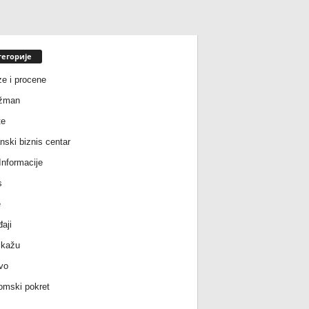
тегорије
ze i procene
žman
te
nski biznis centar
nformacije
s
e
aji
 kažu
vo
mski pokret