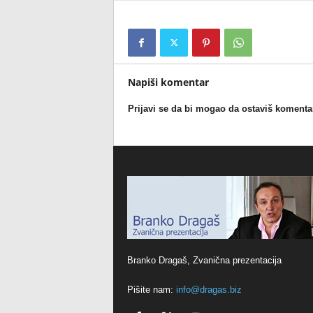
Napiši komentar
Prijavi se da bi mogao da ostaviš komenta
Branko Dragaš, Zvanična prezentacija
Pišite nam:
info@dragas.biz