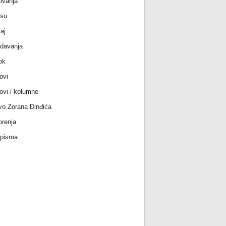
ovanja
 su
aj
davanja
ok
ovi
ovi i kolumne
vo Zorana Đinđića
renja
 pisma