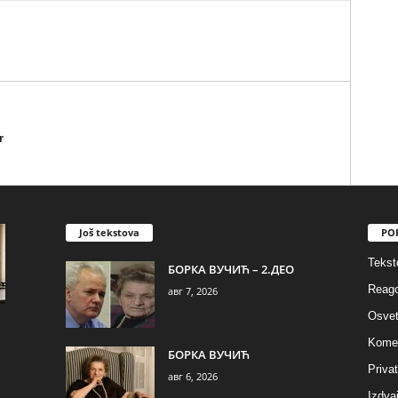
r
Još tekstova
PO
Tekst
БОРКА ВУЧИЋ – 2.ДЕО
Reago
авг 7, 2026
Osvet
Komen
БОРКА ВУЧИЋ
Privat
авг 6, 2026
Izdva