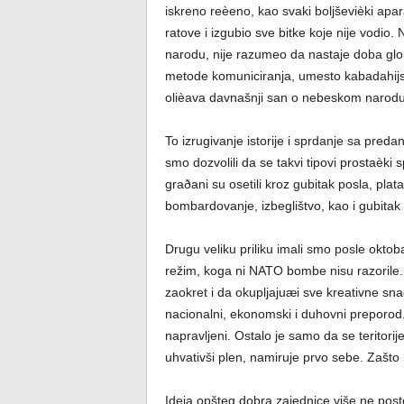
iskreno reèeno, kao svaki boljševièki apa
ratove i izgubio sve bitke koje nije vodi
narodu, nije razumeo da nastaje doba globaln
metode komuniciranja, umesto kabadahijs
olièava davnašnji san o nebeskom narodu k
To izrugivanje istorije i sprdanje sa preda
smo dozvolili da se takvi tipovi prostaèk
graðani su osetili kroz gubitak posla, pla
bombardovanje, izbeglištvo, kao i gubitak 
Drugu veliku priliku imali smo posle okto
režim, koga ni NATO bombe nisu razorile. B
zaokret i da okupljajuæi sve kreativne sn
nacionalni, ekonomski i duhovni preporod. N
napravljeni. Ostalo je samo da se teritorij
uhvativši plen, namiruje prvo sebe. Zašto b
Ideja opšteg dobra zajednice više ne posto