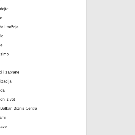
dajte
e
a i tražnja
lo
ke
osimo
ci i zabrane
izacija
eda
dni život
l Balkan Biznis Centra
ami
rave