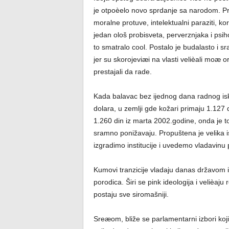
je otpoèelo novo sprdanje sa narodom. Prev
moralne protuve, intelektualni paraziti, kor
jedan ološ probisveta, perverznjaka i psihop
to smatralo cool. Postalo je budalasto i sr
jer su skorojeviæi na vlasti velièali moæ 
prestajali da rade.
Kada balavac bez ijednog dana radnog isku
dolara, u zemlji gde kožari primaju 1.127 di
1.260 din iz marta 2002.godine, onda je t
sramno ponižavaju. Propuštena je velika is
izgradimo institucije i uvedemo vladavinu 
Kumovi tranzicije vladaju danas državom i v
porodica. Širi se pink ideologija i velièaj
postaju sve siromašniji.
Sreæom, bliže se parlamentarni izbori koji 