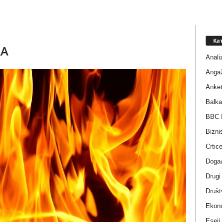
Ка
RA
Anali
Anga
Anke
Balka
BBC I
Bizni
Crtic
Događ
Drugi
Društ
Ekono
Eseji