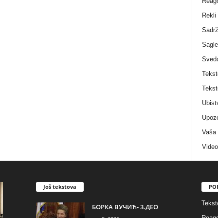
Reag
Rekli
Sadrž
Sagle
Sved
Tekst
Tekst
Ubist
Upozo
Vaša
Video
Još tekstova
PO
Tekst
БОРКА ВУЧИЋ- 3.ДЕО
Reago