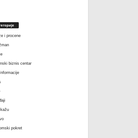
тегорије
ze i procene
žman
te
nski biznis centar
nformacije
s
e
aji
 kažu
vo
mski pokret