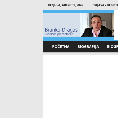
НЕДЕЉА, АВГУСТ 9, 2026
PRIJAVA / REGIST
B
r
a
n
k
o
D
POČETNA
BIOGRAFIJA
BIOG
r
a
g
a
š