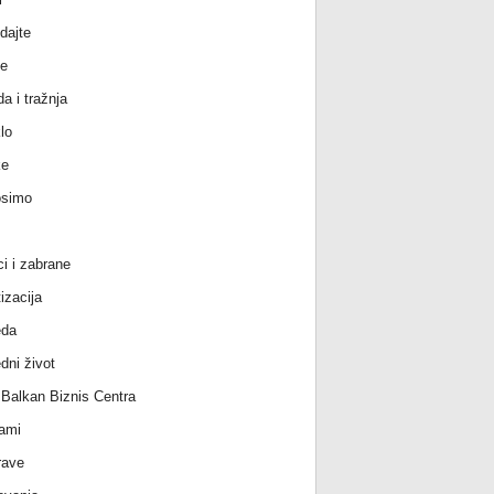
dajte
e
a i tražnja
lo
ke
osimo
ci i zabrane
izacija
eda
dni život
l Balkan Biznis Centra
ami
rave