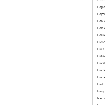
Pogle
Pojav
Ponud
Porek
Poru
Pren
Priče
Pritis
Privat
Privr
Privre
Profi
Progr
Rasp