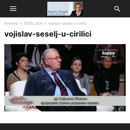
Početna
ŠEŠELJICA
vojislav-seselj-u-cirilici
vojislav-seselj-u-cirilici