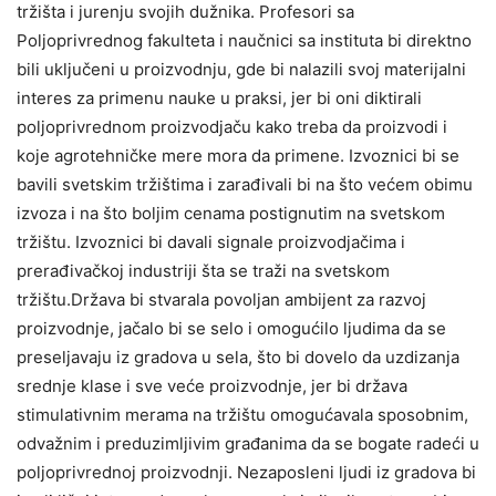
tržišta i jurenju svojih dužnika. Profesori sa
Poljoprivrednog fakulteta i naučnici sa instituta bi direktno
bili uključeni u proizvodnju, gde bi nalazili svoj materijalni
interes za primenu nauke u praksi, jer bi oni diktirali
poljoprivrednom proizvodjaču kako treba da proizvodi i
koje agrotehničke mere mora da primene. Izvoznici bi se
bavili svetskim tržištima i zarađivali bi na što većem obimu
izvoza i na što boljim cenama postignutim na svetskom
tržištu. Izvoznici bi davali signale proizvodjačima i
prerađivačkoj industriji šta se traži na svetskom
tržištu.Država bi stvarala povoljan ambijent za razvoj
proizvodnje, jačalo bi se selo i omogućilo ljudima da se
preseljavaju iz gradova u sela, što bi dovelo da uzdizanja
srednje klase i sve veće proizvodnje, jer bi država
stimulativnim merama na tržištu omogućavala sposobnim,
odvažnim i preduzimljivim građanima da se bogate radeći u
poljoprivrednoj proizvodnji. Nezaposleni ljudi iz gradova bi