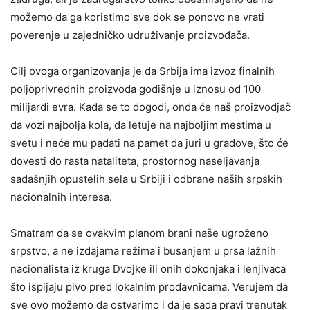
možemo da ga koristimo sve dok se ponovo ne vrati
poverenje u zajedničko udruživanje proizvođača.
Cilj ovoga organizovanja je da Srbija ima izvoz finalnih
poljoprivrednih proizvoda godišnje u iznosu od 100
milijardi evra. Kada se to dogodi, onda će naš proizvodjač
da vozi najbolja kola, da letuje na najboljim mestima u
svetu i neće mu padati na pamet da juri u gradove, što će
dovesti do rasta nataliteta, prostornog naseljavanja
sadašnjih opustelih sela u Srbiji i odbrane naših srpskih
nacionalnih interesa.
Smatram da se ovakvim planom brani naše ugroženo
srpstvo, a ne izdajama režima i busanjem u prsa lažnih
nacionalista iz kruga Dvojke ili onih dokonjaka i lenjivaca
što ispijaju pivo pred lokalnim prodavnicama. Verujem da
sve ovo možemo da ostvarimo i da je sada pravi trenutak