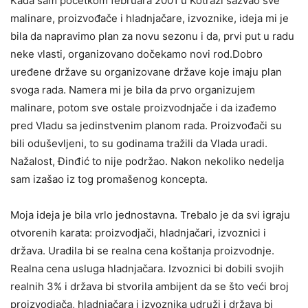
Kada sam početkom februara 2001 u Kotraži sazvao sve
malinare, proizvođače i hladnjačare, izvoznike, ideja mi je
bila da napravimo plan za novu sezonu i da, prvi put u radu
neke vlasti, organizovano dočekamo novi rod.Dobro
uređene države su organizovane države koje imaju plan
svoga rada. Namera mi je bila da prvo organizujem
malinare, potom sve ostale proizvodnjače i da izađemo
pred Vladu sa jedinstvenim planom rada. Proizvođači su
bili oduševljeni, to su godinama tražili da Vlada uradi.
Nažalost, Đinđić to nije podržao. Nakon nekoliko nedelja
sam izašao iz tog promašenog koncepta.
Moja ideja je bila vrlo jednostavna. Trebalo je da svi igraju
otvorenih karata: proizvodjači, hladnjačari, izvoznici i
država. Uradila bi se realna cena koštanja proizvodnje.
Realna cena usluga hladnjačara. Izvoznici bi dobili svojih
realnih 3% i država bi stvorila ambijent da se što veći broj
proizvodjača, hladnjačara i izvoznika udruži i država bi