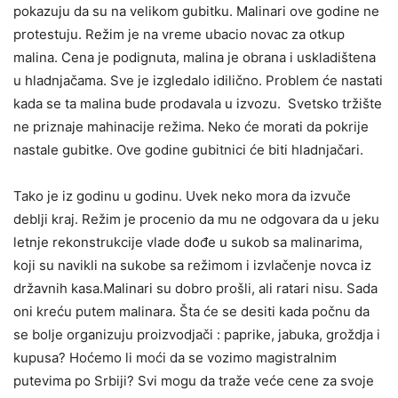
pokazuju da su na velikom gubitku. Malinari ove godine ne
protestuju. Režim je na vreme ubacio novac za otkup
malina. Cena je podignuta, malina je obrana i uskladištena
u hladnjačama. Sve je izgledalo idilično. Problem će nastati
kada se ta malina bude prodavala u izvozu. Svetsko tržište
ne priznaje mahinacije režima. Neko će morati da pokrije
nastale gubitke. Ove godine gubitnici će biti hladnjačari.
Tako je iz godinu u godinu. Uvek neko mora da izvuče
deblji kraj. Režim je procenio da mu ne odgovara da u jeku
letnje rekonstrukcije vlade dođe u sukob sa malinarima,
koji su navikli na sukobe sa režimom i izvlačenje novca iz
državnih kasa.Malinari su dobro prošli, ali ratari nisu. Sada
oni kreću putem malinara. Šta će se desiti kada počnu da
se bolje organizuju proizvodjači : paprike, jabuka, groždja i
kupusa? Hoćemo li moći da se vozimo magistralnim
putevima po Srbiji? Svi mogu da traže veće cene za svoje