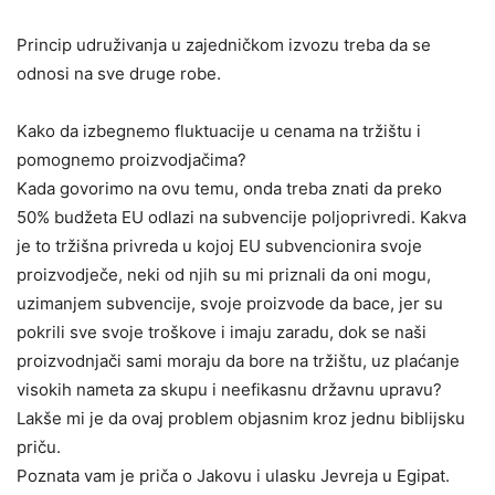
Princip udruživanja u zajedničkom izvozu treba da se
odnosi na sve druge robe.
Kako da izbegnemo fluktuacije u cenama na tržištu i
pomognemo proizvodjačima?
Kada govorimo na ovu temu, onda treba znati da preko
50% budžeta EU odlazi na subvencije poljoprivredi. Kakva
je to tržišna privreda u kojoj EU subvencionira svoje
proizvodječe, neki od njih su mi priznali da oni mogu,
uzimanjem subvencije, svoje proizvode da bace, jer su
pokrili sve svoje troškove i imaju zaradu, dok se naši
proizvodnjači sami moraju da bore na tržištu, uz plaćanje
visokih nameta za skupu i neefikasnu državnu upravu?
Lakše mi je da ovaj problem objasnim kroz jednu biblijsku
priču.
Poznata vam je priča o Jakovu i ulasku Jevreja u Egipat.