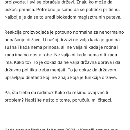
proizvode. I svi se obraćaju državi. Znaju ko može da
uskoči parama. Potrebno je samo da se politički pritisnu.
Najbolje je da se to uradi blokadom magisztralnih puteva.
Reakcija proizvodjača je potpuno normalna za nenormalno
ponašanje države. U našoj državi ne valja kada je godina
sušna i kada nema prinosa, ali ne valja ni kada je rodna i
kada imamo dosta robe. Ne valja ni kada nema niti kada
ima. Kako to? To je dokaz da ne valja državna uprava i da
državnu politiku treba menjati. To je dokaz da državom
upravljaju diletanti koji ne znaju koja je funkcija države.
Pa, šta treba da radimo? Kako da rešimo ovaj večiti
problem? Napišite nešto o tome, poručuju mi čitaoci.