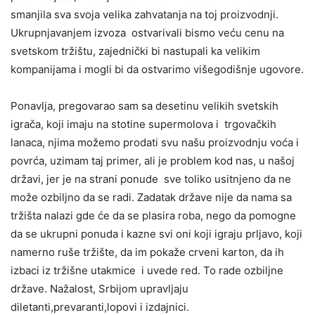
smanjila sva svoja velika zahvatanja na toj proizvodnji.
Ukrupnjavanjem izvoza ostvarivali bismo veću cenu na
svetskom tržištu, zajednički bi nastupali ka velikim
kompanijama i mogli bi da ostvarimo višegodišnje ugovore.
Ponavlja, pregovarao sam sa desetinu velikih svetskih
igrača, koji imaju na stotine supermolova i trgovačkih
lanaca, njima možemo prodati svu našu proizvodnju voća i
povrća, uzimam taj primer, ali je problem kod nas, u našoj
državi, jer je na strani ponude sve toliko usitnjeno da ne
može ozbiljno da se radi. Zadatak države nije da nama sa
tržišta nalazi gde će da se plasira roba, nego da pomogne
da se ukrupni ponuda i kazne svi oni koji igraju prljavo, koji
namerno ruše tržište, da im pokaže crveni karton, da ih
izbaci iz tržišne utakmice i uvede red. To rade ozbiljne
države. Nažalost, Srbijom upravljaju
diletanti,prevaranti,lopovi i izdajnici.