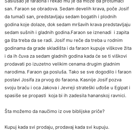
Saslušao je faraona i rekao mu je da može da protumači
san. Faraon se obradova. Sedam develih krava, poče Josif
da tumači san, predstavljaju sedam bogatih i plodnih
godina koje dolaze, dok sedam mršavih krava predstavljaju
sedam sušnih i gladnih godina.Faraon se iznenadi i zapita
ga šta treba da se radi. Josif mu reče da treba u rodnim
godinama da grade skladišta i da faraon kupuje viškove žita
i da ih čuva za sedam gladnih godina kada će se ti viškovi
prodavati po izuzetno velikim cenama drugim gladnim
narodima. Faraon ga posluša. Tako se sve dogodilo i faraon
postavi Josifa za prvog do faraona. Kasnije Josif pozva
svoju braću i oca Jakova i Jevreji strateški uđoše u Egipat i
spasiše se propasti koja bi ih zadesila hananskoj ravnici.
Šta možemo da naučimo iz ove biblijske priče?
Kupuj kada svi prodaju, prodavaj kada svi kupuju.