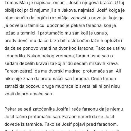
Tomas Man je napisao roman „ Josif i njegova braća“. U toj
biblijskoj priči najumniji sin Jakova, najmlađi Josif, kojga je
otac naučio da logički razmišlja, zapavši u nevolju, koja ga
je odvela u tamnicu, upoznao je pekara faraona, koji je
ležao u tamnici, i protumačio mu san koji je usnuo,
predvidevši mu da će brzo biti oslobođen lažnih optužbi i
da će se ponovo vratiti na dvor kod faraona. Tako se ustinu
i dogodilo. Nakon nekog vremena, faraon usne san o
sedam debelih krava iza kojih idu sedam mršavih krava.
Faraon zatraži da mu dvorski mudraci protumače san. Ali
niko nije znao da protumačči san faraona. Onda faraon
zatraži da pozovu druge mudrace iz sveta, ali ni oni nisu
znali da protumače san.
Pekar se seti zatočenika Josifa i reče faraonu da je njemu
Josif tačno protumačio san. Faraon naredi da se Josif
dovede iz tamnice. Tako se Josif pojavi pred faraonom.