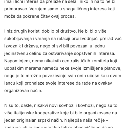
imali lični interes da prelaze na sela i niko ih na to ne bi
primoravao. Verujem samo u snagu ličnog interesa koji
može da pokrene čitav ovaj proces.
I niz drugih koristi dobilo bi društvo. Ne bi bilo više
sukobljavanja i varanja na relaciji proizvodnjač, prerađivač,
izvoznik i država, nego bi svi bili povezani u jednu
jedinstvenu celinu za ostvarivanje sopstvenih interesa.
Napominjem, nema nikakvih centralističkih komiteta koji
udbaškim merama nameću neke svoje izmišljene planove,
nego je to mrežno povezivanje svih onih učesnika u ovom
lancu koji pronalaze svoje interese da rade na ovakav
organizovan način.
Nisu to, dakle, nikakvi novi sovhozi i kovhozi, nego su to
više italijanske kooperative koje bi bile organizovane na
jedan originalan srpski način. Najlepša naša reč je –
zadruga, ali je zadrugarstvo toliko obesmišljeno da ne