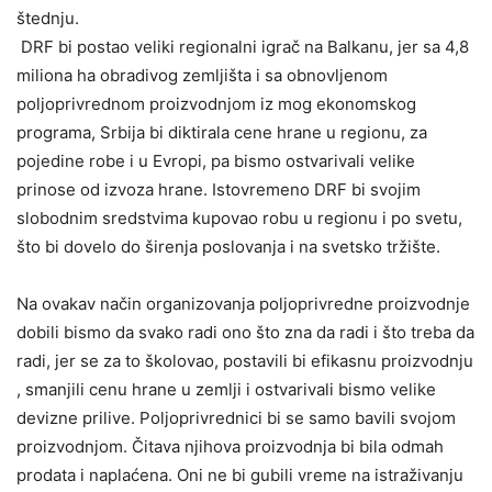
štednju.
DRF bi postao veliki regionalni igrač na Balkanu, jer sa 4,8
miliona ha obradivog zemljišta i sa obnovljenom
poljoprivrednom proizvodnjom iz mog ekonomskog
programa, Srbija bi diktirala cene hrane u regionu, za
pojedine robe i u Evropi, pa bismo ostvarivali velike
prinose od izvoza hrane. Istovremeno DRF bi svojim
slobodnim sredstvima kupovao robu u regionu i po svetu,
što bi dovelo do širenja poslovanja i na svetsko tržište.
Na ovakav način organizovanja poljoprivredne proizvodnje
dobili bismo da svako radi ono što zna da radi i što treba da
radi, jer se za to školovao, postavili bi efikasnu proizvodnju
, smanjili cenu hrane u zemlji i ostvarivali bismo velike
devizne prilive. Poljoprivrednici bi se samo bavili svojom
proizvodnjom. Čitava njihova proizvodnja bi bila odmah
prodata i naplaćena. Oni ne bi gubili vreme na istraživanju