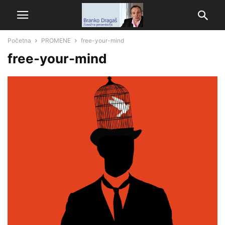
Početna
PROMENE
free-your-mind
free-your-mind