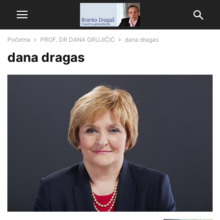
Početna
PROF. DR DANA GRUJIČIĆ
dana dragas
dana dragas