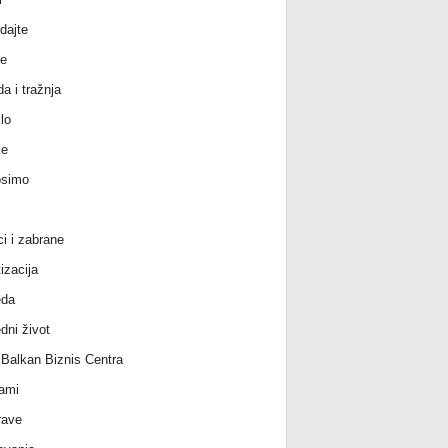
dajte
e
a i tražnja
lo
ke
osimo
ci i zabrane
izacija
eda
dni život
l Balkan Biznis Centra
ami
rave