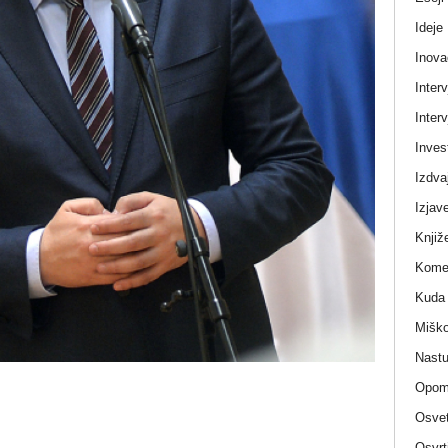
Ideje
Inova
Interv
Interv
Invest
Izdva
Izjav
Knjiž
Komen
Kuda 
Miško
Nastu
Opom
Osvet
Osvrt