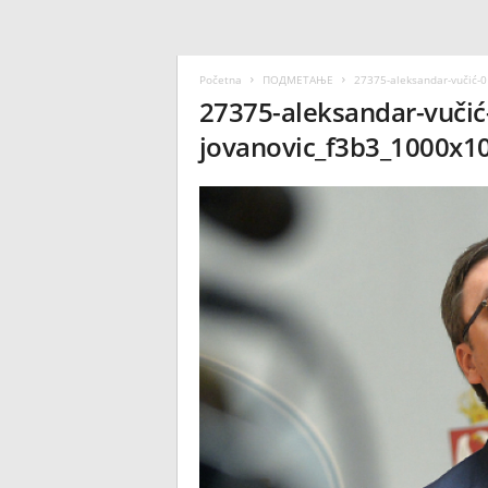
Početna
ПОДМЕТАЊЕ
27375-aleksandar-vučić-
27375-aleksandar-vuči
jovanovic_f3b3_1000x1