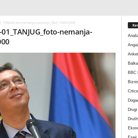
01_TANJUG_foto-nemanja-jovanovic_f3b3_1000x1000
Ка
ć-01_TANJUG_foto-nemanja-
Anali
000
Anga
Anke
Balka
BBC I
Bizni
Crtic
Događ
Drugi
Društ
Ekono
Eseji