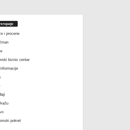
тегорије
ze i procene
žman
te
nski biznis centar
nformacije
s
e
aji
 kažu
vo
mski pokret