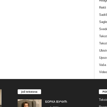
Reag
Rekli
Sadrž
Sagle
Sved
Tekst
Tekst
Ubist
Upozo
Vaša
Video
Još tekstova
PO
Tekst
БОРКА ВУЧИЋ
Reago