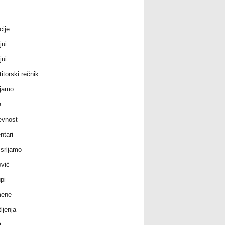
cije
jui
jui
itorski rečnik
jamo
e
evnost
tari
srljamo
vić
pi
ene
ljenja
i