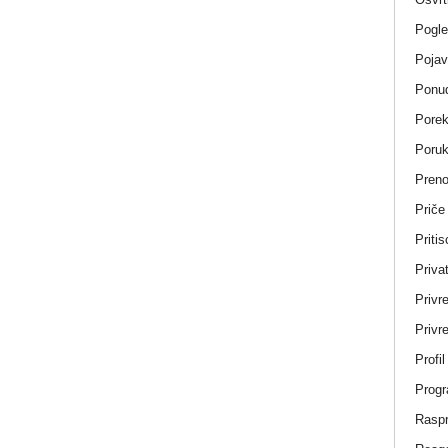
Pogle
Pojav
Ponud
Porek
Poru
Pren
Priče
Pritis
Privat
Privr
Privre
Profi
Progr
Rasp