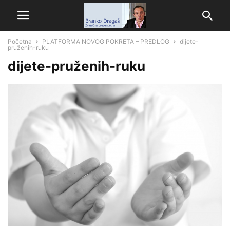
Početna
PLATFORMA NOVOG POKRETA – PREDLOG
dijete-
pruženih-ruku
dijete-pruženih-ruku