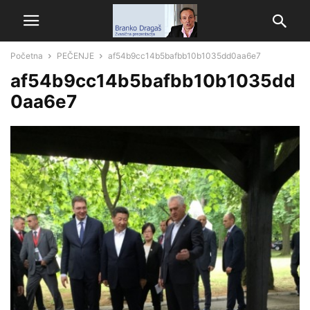
Početna
PEČENJE
af54b9cc14b5bafbb10b1035dd0aa6e7
af54b9cc14b5bafbb10b1035dd
0aa6e7