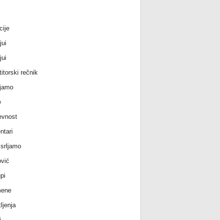
cije
jui
jui
itorski rečnik
jamo
e
evnost
tari
srljamo
vić
pi
ene
ljenja
i