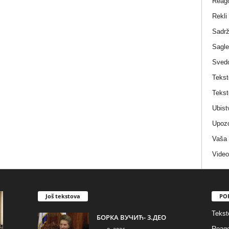
Reag
Rekli
Sadrž
Sagle
Sved
Tekst
Tekst
Ubist
Upozo
Vaša
Video
Još tekstova
PO
Tekst
БОРКА ВУЧИЋ- 3.ДЕО
Reago