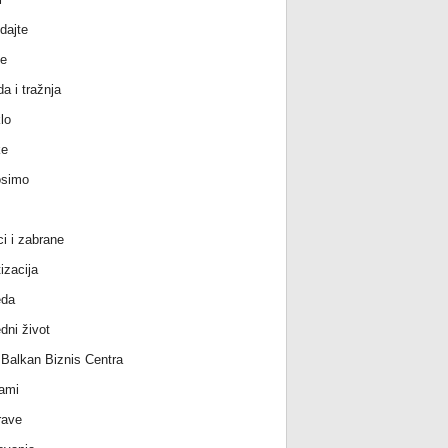
dajte
e
a i tražnja
lo
ke
osimo
ci i zabrane
izacija
eda
dni život
l Balkan Biznis Centra
ami
rave