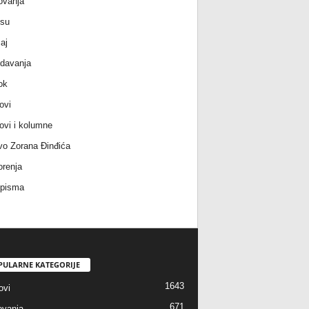
ovanja
 su
aj
davanja
ok
ovi
ovi i kolumne
vo Zorana Đinđića
renja
 pisma
PULARNE KATEGORIJE
1643
ovi
671
vanja