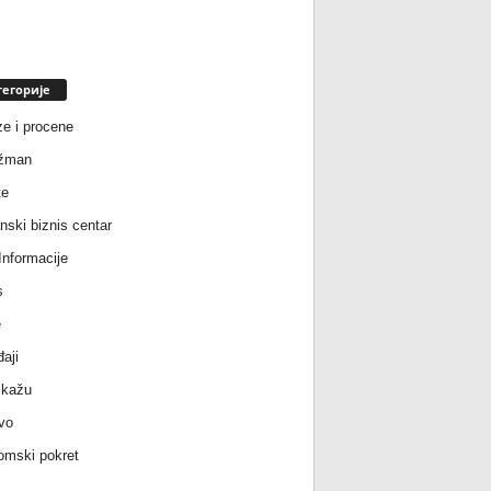
тегорије
ze i procene
žman
te
nski biznis centar
nformacije
s
e
aji
 kažu
vo
mski pokret