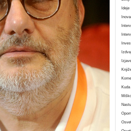
Ideje
Inova
Interv
Interv
Invest
Izdva
Izjav
Knjiž
Komen
Kuda 
Miško
Nastu
Opom
Osvet
Osvrt