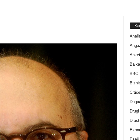
Ћ
Ка
Anali
Anga
Anke
Balka
BBC I
Bizni
Crtic
Događ
Drugi
Društ
Ekono
Eseji