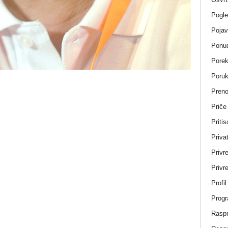
Pogle
Pojav
Ponud
Porek
Poru
Pren
Priče
Pritis
Privat
Privr
Privre
Profi
Progr
Rasp