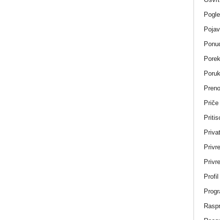
Pogle
Pojav
Ponud
Porek
Poru
Pren
Priče
Pritis
Privat
Privr
Privre
Profi
Progr
Rasp