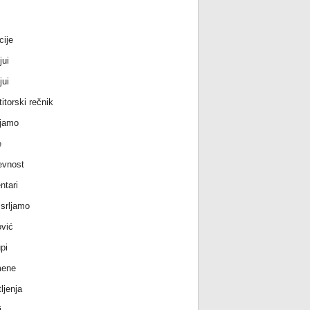
cije
jui
jui
itorski rečnik
jamo
e
evnost
tari
srljamo
vić
pi
ene
ljenja
i