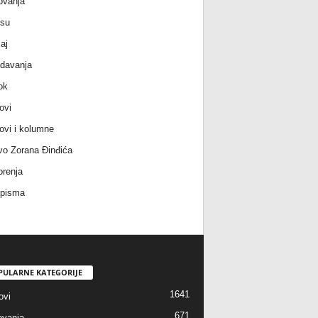
ovanja
 su
aj
davanja
ok
ovi
ovi i kolumne
vo Zorana Đinđića
renja
 pisma
PULARNE KATEGORIJE
1641
ovi
671
vanja