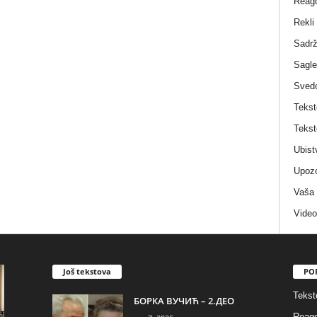
Reag
Rekli
Sadrž
Sagle
Sved
Tekst
Tekst
Ubist
Upozo
Vaša
Video
Još tekstova
PO
Tekst
БОРКА ВУЧИЋ – 2.ДЕО
Reago