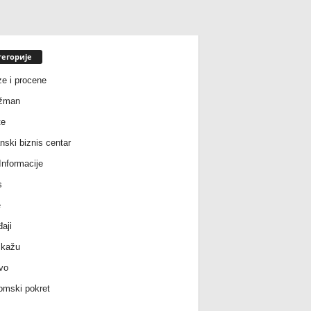
тегорије
ze i procene
žman
te
nski biznis centar
nformacije
s
e
aji
 kažu
vo
mski pokret