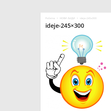
Početna
НОВИ ЉУДИ
ideje-245x300
ideje-245×300