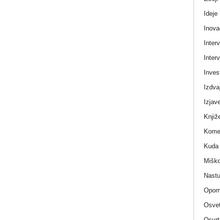
Ideje
Inova
Interv
Interv
Invest
Izdva
Izjav
Knjiž
Komen
Kuda 
Miško
Nastu
Opom
Osvet
Osvrt