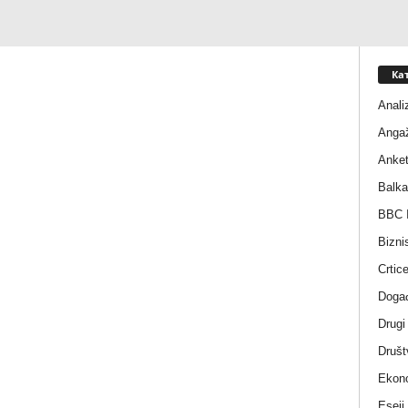
Ка
Anali
Anga
Anke
Balka
BBC I
Bizni
Crtic
Događ
Drugi
Društ
Ekono
Eseji