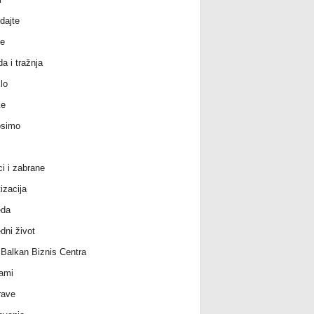
dajte
e
a i tražnja
lo
ke
osimo
ci i zabrane
izacija
eda
dni život
l Balkan Biznis Centra
ami
rave