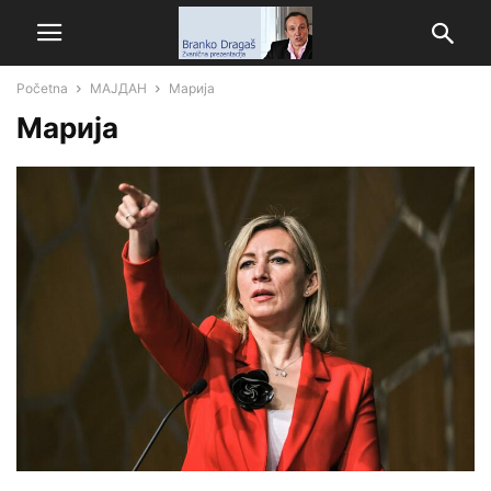
Početna
МАЈДАН
Марија
Марија