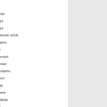
cije
jui
jui
itorski rečnik
jamo
e
evnost
tari
srljamo
vić
pi
ene
ljenja
i