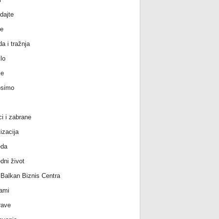
dajte
e
a i tražnja
lo
ke
osimo
ci i zabrane
izacija
eda
dni život
l Balkan Biznis Centra
ami
rave