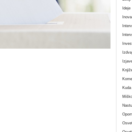
Ideje
Inova
Interv
Interv
Invest
Izdva
Izjav
Knjiž
Komen
Kuda 
Miško
Nastu
Opom
Osvet
Osvrt