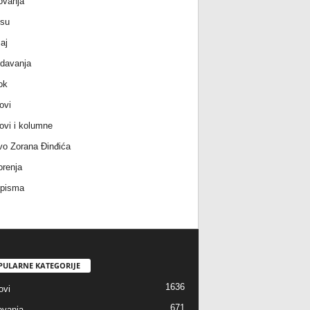
ovanja
 su
aj
davanja
ok
ovi
ovi i kolumne
vo Zorana Đinđića
renja
 pisma
PULARNE KATEGORIJE
1636
ovi
671
vanja