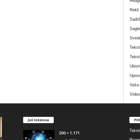
Reag
Rekli
Sadrž
Sagle
Sved
Tekst
Tekst
Ubist
Upozo
Vaša
Video
Još tekstova
PO
Tekst
200 + 1.171
Reago