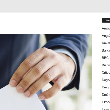
Ка
Anali
Anga
Anke
Balka
BBC I
Bizni
Crtic
Događ
Drugi
Društ
Ekono
Eseji