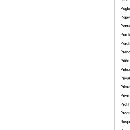
Pogle
Pojav
Ponud
Porek
Poru
Pren
Priče
Pritis
Privat
Privr
Privre
Profi
Progr
Rasp