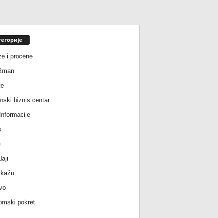
тегорије
ze i procene
žman
te
nski biznis centar
nformacije
s
e
aji
 kažu
vo
mski pokret