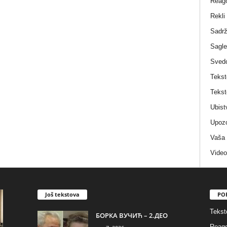
Reag
Rekli
Sadrž
Sagle
Sved
Tekst
Tekst
Ubist
Upozo
Vaša
Video
Još tekstova
PO
Tekst
БОРКА ВУЧИЋ – 2.ДЕО
Reago