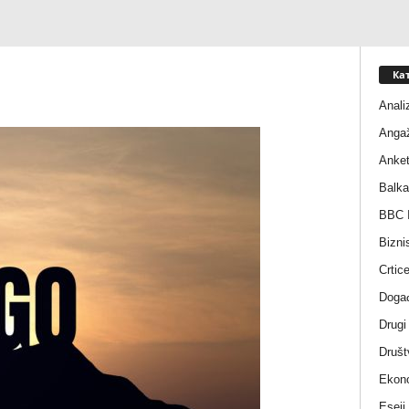
Ка
Anali
Anga
Anke
Balka
BBC I
Bizni
Crtic
Događ
Drugi
Društ
Ekono
Eseji