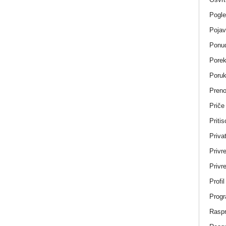
Pogle
Pojav
Ponud
Porek
Poru
Pren
Priče
Pritis
Privat
Privr
Privre
Profi
Progr
Rasp