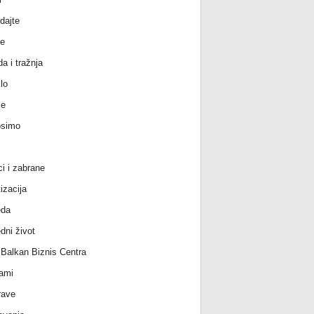
dajte
e
a i tražnja
lo
ke
osimo
ci i zabrane
izacija
eda
dni život
l Balkan Biznis Centra
ami
rave