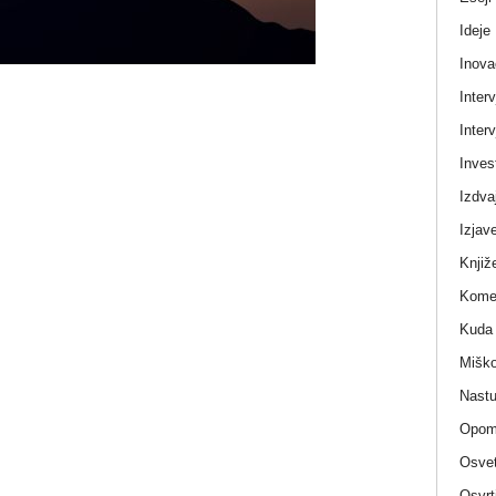
Ideje
Inova
Interv
Interv
Invest
Izdva
Izjav
Knjiž
Komen
Kuda 
Miško
Nastu
Opom
Osvet
Osvrt