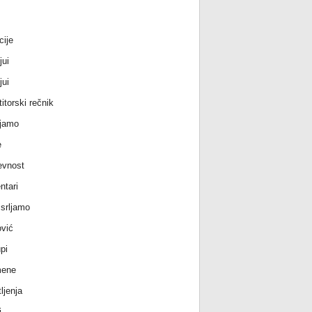
cije
jui
jui
itorski rečnik
jamo
e
evnost
tari
srljamo
vić
pi
ene
ljenja
i