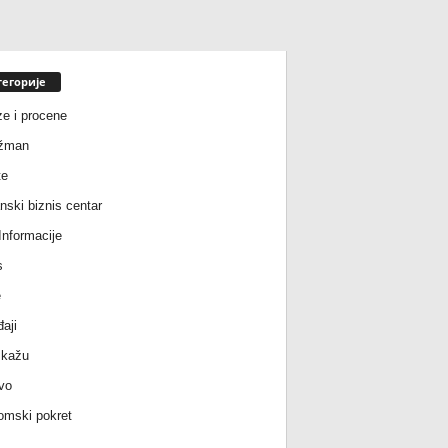
тегорије
ze i procene
žman
te
nski biznis centar
nformacije
s
e
aji
 kažu
vo
mski pokret