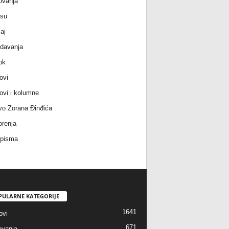
ovanja
 su
aj
davanja
ok
ovi
ovi i kolumne
vo Zorana Đinđića
renja
 pisma
PULARNE KATEGORIJE
1641
ovi
671
vanja