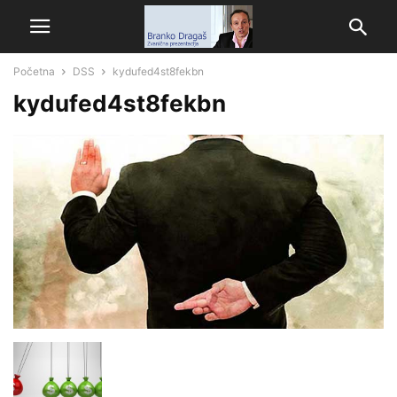
Početna
DSS
kydufed4st8fekbn
kydufed4st8fekbn