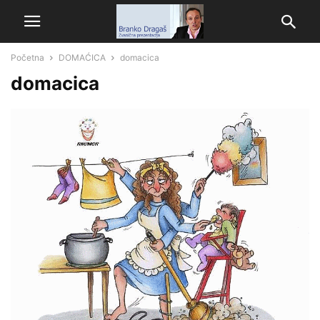
Početna
DOMAĆICA
domacica
domacica