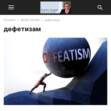
Početna
ДЕФЕТИЗАМ
дефетизам
дефетизам