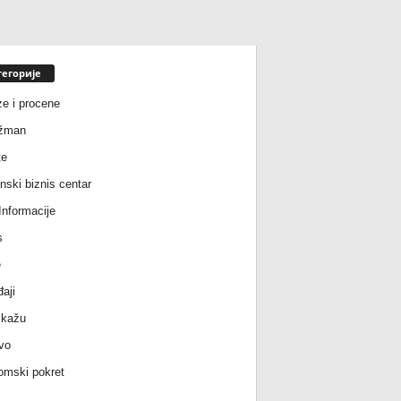
тегорије
ze i procene
žman
te
nski biznis centar
nformacije
s
e
aji
 kažu
vo
mski pokret