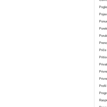
Pogle
Pojav
Ponud
Porek
Poru
Pren
Priče
Pritis
Privat
Privr
Privre
Profi
Progr
Rasp