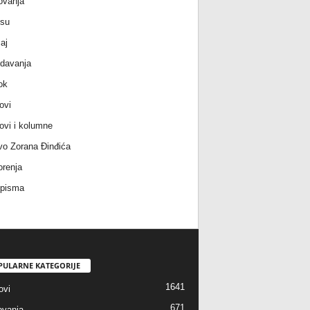
ovanja
 su
aj
davanja
ok
ovi
ovi i kolumne
vo Zorana Đinđića
renja
 pisma
PULARNE KATEGORIJE
1641
ovi
671
vanja