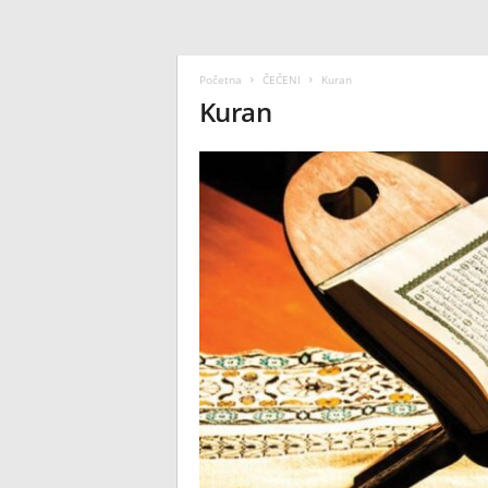
Početna
ČEČENI
Kuran
Kuran