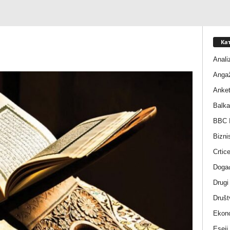
Ка
Anali
Anga
Anke
Balka
BBC I
Bizni
Crtic
Događ
Drugi
Društ
Ekono
Eseji