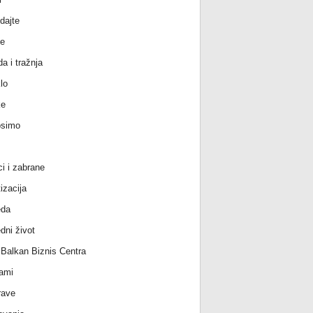
dajte
e
a i tražnja
lo
ke
osimo
ci i zabrane
izacija
eda
dni život
l Balkan Biznis Centra
ami
rave