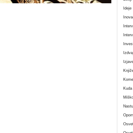
Ideje
Inova
Interv
Interv
Invest
Izdva
Izjav
Knjiž
Komen
Kuda 
Miško
Nastu
Opom
Osvet
Osvrt