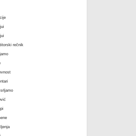
cije
jui
jui
itorski rečnik
jamo
e
evnost
tari
srljamo
vić
pi
ene
ljenja
i