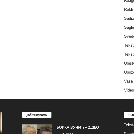
Reag
Rekli
Sadrž
Sagle
Sved
Tekst
Tekst
Ubist
Upozo
Vaša
Video
Još tekstova
PO
Tekst
БОРКА ВУЧИЋ – 2.ДЕО
Reago