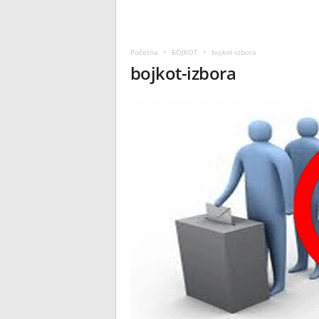
Početna
БОЈКОТ
bojkot-izbora
bojkot-izbora