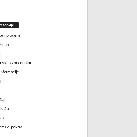
тегорије
ze i procene
žman
te
nski biznis centar
nformacije
s
e
aji
 kažu
vo
mski pokret