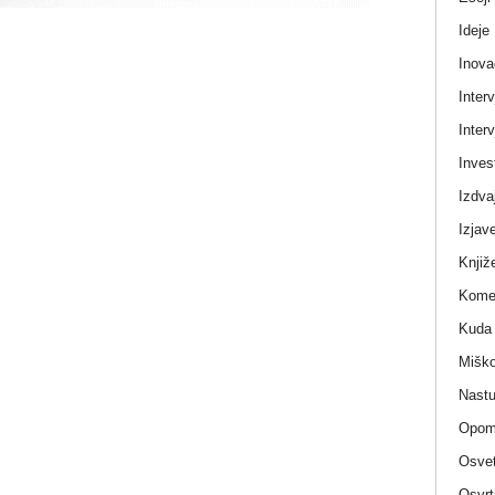
Ideje
Inova
Interv
Interv
Invest
Izdva
Izjav
Knjiž
Komen
Kuda 
Miško
Nastu
Opom
Osvet
Osvrt