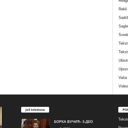
Reag
Rekli
Sadrž
Sagle
Sved
Tekst
Tekst
Ubist
Upozo
Vaša
Video
Još tekstova
PO
Tekst
БОРКА ВУЧИЋ- 3.ДЕО
Reago