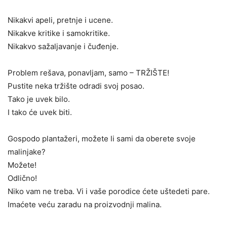
Nikakvi apeli, pretnje i ucene.
Nikakve kritike i samokritike.
Nikakvo sažaljavanje i čuđenje.
Problem rešava, ponavljam, samo – TRŽIŠTE!
Pustite neka tržište odradi svoj posao.
Tako je uvek bilo.
I tako će uvek biti.
Gospodo plantažeri, možete li sami da oberete svoje
malinjake?
Možete!
Odlično!
Niko vam ne treba. Vi i vaše porodice ćete uštedeti pare.
Imaćete veću zaradu na proizvodnji malina.