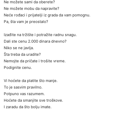
Ne možete sami da oberete?
Ne možete mobu da napravite?
Neće rođaci i prijatelji iz grada da vam pomognu.
Pa, šta vam je preostalo?
Izađite na tržište i potražite radnu snagu.
Dali ste cenu 2.000 dinara dnevno?
Niko se ne javlja.
Šta treba da uradite?
Nemojte da pričate i trošite vreme.
Podignite cenu.
Vi hoćete da platite što manje.
To je sasvim pravilno.
Potpuno vas razumem.
Hoćete da smanjite sve troškove.
I zaradu da što bolju imate.