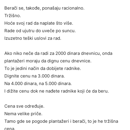
Berači se, takođe, ponašaju racionalno.
Tržišno.
Hoće svoj rad da naplate što više.
Rade od ujutru do uveče po suncu.
Izuzetno teški uslovi za rad.
Ako niko neče da radi za 2000 dinara dnevnicu, onda
plantažeri moraju da dignu cenu dnevnice.
To je jedini način da dobijete radnike.
Dignite cenu na 3.000 dinara.
Na 4.000 dinara, na 5.000 dinara.
I dižite cenu dok ne nađete radnike koji će da beru.
Cena sve određuje.
Nema velike priče.
Tamo gde se pogode plantažeri i berači, to je he tržišna
cena.