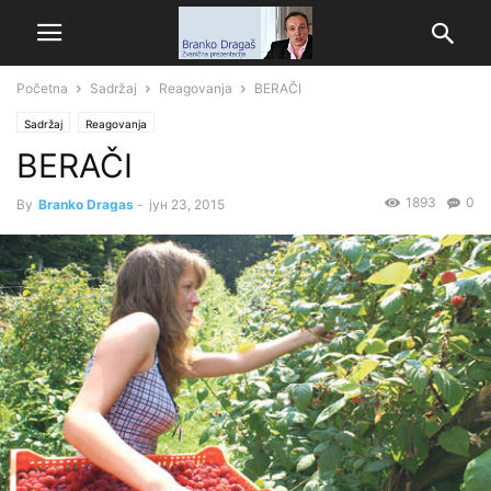
Početna
Sadržaj
Reagovanja
BERAČI
Sadržaj
Reagovanja
BERAČI
1893
0
By
Branko Dragas
-
јун 23, 2015