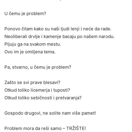
U čemu je problem?
Ponovo čitam kako su naši ljudi lenji i neće da rade.
Neoliberali drvlje i kamenje bacaju po našem narodu.
Pljuju ga na svakom mestu.
Ovo im je omiljena tema.
Pa, stvarno, u čemu je problem?
Zašto se svi prave blesavi?
Otkud toliko licemerja i tuposti?
Otkud toliko sebičnosti i pretvaranja?
Gospodo drugovi, ne solite nam više pamet!
Problem mora da reši samo – TRŽIŠTE!