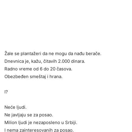
Žale se plantažeri da ne mogu da nađu berače.
Dnevnica je, kažu, čitavih 2.000 dinara.
Radno vreme od 6 do 20 časova.
Obezbeđen smeštaj i hrana.
I?
Neće ljudi.
Ne javljaju se za posao.
Milion ljudi je nezaposleno u Srbiji.
I nema zainteresovanih za posao.